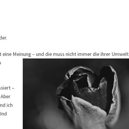
der.
hat eine Meinung – und die muss nicht immer die ihrer Umwelt
o
siert –
 Aber
nd ich
 Und