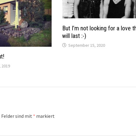
But I’m not looking for a love t
will last :-)
September 15, 2020
t!
 2019
 Felder sind mit
*
markiert