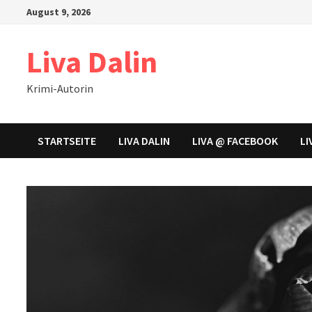
Zum
August 9, 2026
Inhalt
springen
Liva Dalin
Krimi-Autorin
STARTSEITE
LIVA DALIN
LIVA @ FACEBOOK
LI