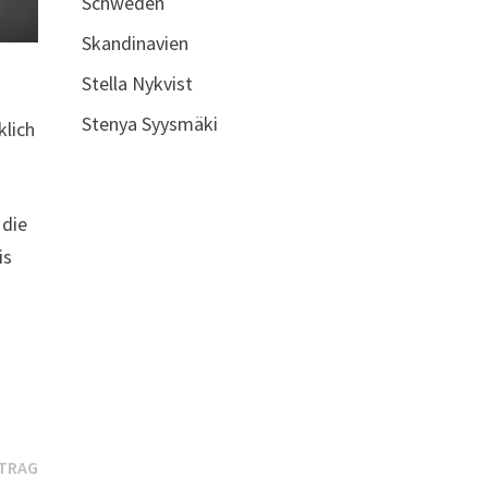
Schweden
Skandinavien
Stella Nykvist
Stenya Syysmäki
klich
 die
is
Nächster
ITRAG