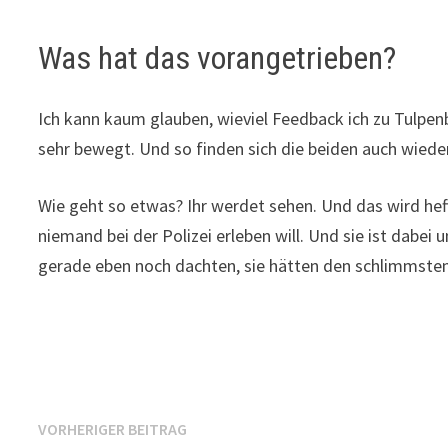
Was hat das vorangetrieben?
Ich kann kaum glauben, wieviel Feedback ich zu Tulpenb
sehr bewegt. Und so finden sich die beiden auch wieder –
Wie geht so etwas? Ihr werdet sehen. Und das wird heft
niemand bei der Polizei erleben will. Und sie ist dabe
gerade eben noch dachten, sie hätten den schlimmsten 
Beitragsnavigation
Vorheriger
VORHERIGER BEITRAG