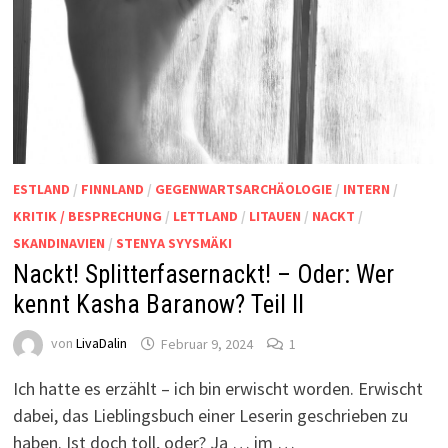
ESTLAND
/
FINNLAND
/
GEGENWARTSARCHÄOLOGIE
/
INTERN
/
KRITIK / BESPRECHUNG
/
LETTLAND
/
LITAUEN
/
NACKT
/
SKANDINAVIEN
/
STENYA SYYSMÄKI
Nackt! Splitterfasernackt! – Oder: Wer
kennt Kasha Baranow? Teil II
von
LivaDalin
Februar 9, 2024
1
Ich hatte es erzählt – ich bin erwischt worden. Erwischt
dabei, das Lieblingsbuch einer Leserin geschrieben zu
haben. Ist doch toll, oder? Ja … im …