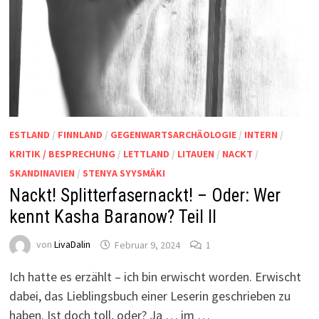
ESTLAND
/
FINNLAND
/
GEGENWARTSARCHÄOLOGIE
/
INTERN
/
KRITIK / BESPRECHUNG
/
LETTLAND
/
LITAUEN
/
NACKT
/
SKANDINAVIEN
/
STENYA SYYSMÄKI
Nackt! Splitterfasernackt! – Oder: Wer
kennt Kasha Baranow? Teil II
von
LivaDalin
Februar 9, 2024
1
Ich hatte es erzählt – ich bin erwischt worden. Erwischt
dabei, das Lieblingsbuch einer Leserin geschrieben zu
haben. Ist doch toll, oder? Ja … im …