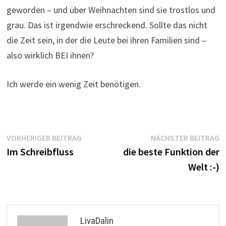
geworden – und über Weihnachten sind sie trostlos und
grau. Das ist irgendwie erschreckend. Sollte das nicht
die Zeit sein, in der die Leute bei ihren Familien sind –
also wirklich BEI ihnen?
Ich werde ein wenig Zeit benötigen.
Beitragsnavigation
Vorheriger
N
VORHERIGER BEITRAG
NÄCHSTER BEITRAG
Beitrag:
B
Im Schreibfluss
die beste Funktion der
Welt :-)
LivaDalin