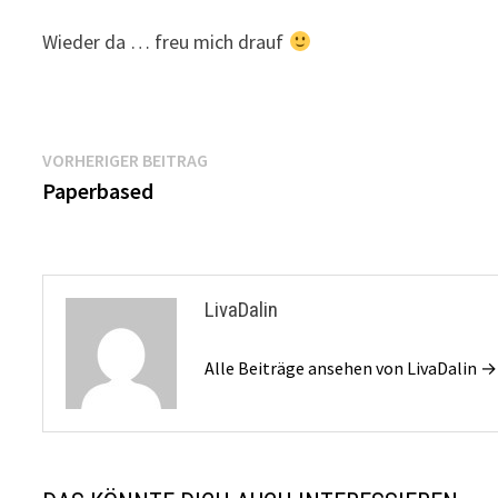
Wieder da … freu mich drauf
Beitragsnavigation
Vorheriger
VORHERIGER BEITRAG
Beitrag:
Paperbased
LivaDalin
Alle Beiträge ansehen von LivaDalin →