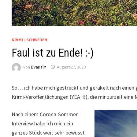
KRIMI
/
SCHWEDEN
Faul ist zu Ende! :-)
von
LivaDalin
August 27, 2020
So… ich habe mich gestreckt und geräkelt nach einen 
Krimi-Veröffentlichungen (YEAH!), die mir zurzeit eine
Nach einem Corona-Sommer-
Interview habe ich mich ein
ganzes Stück weit sehr bewusst