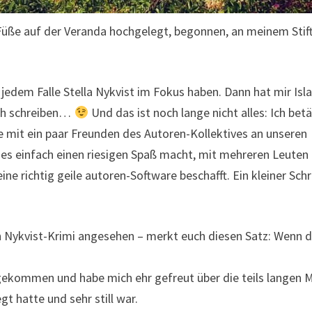
ie Füße auf der Veranda hochgelegt, begonnen, an meinem Stif
 jedem Falle Stella Nykvist im Fokus haben. Dann hat mir Isl
uch schreiben…
Und das ist noch lange nicht alles: Ich bet
te mit ein paar Freunden des Autoren-Kollektives an unseren
l es einfach einen riesigen Spaß macht, mit mehreren Leuten
ne richtig geile autoren-Software beschafft. Ein kleiner Schr
en Nykvist-Krimi angesehen – merkt euch diesen Satz: Wenn 
angekommen und habe mich ehr gefreut über die teils langen M
t hatte und sehr still war.