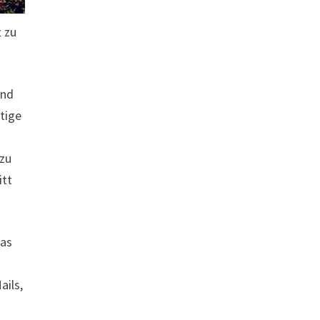
t zu
and
ätige
 zu
itt
das
ails,